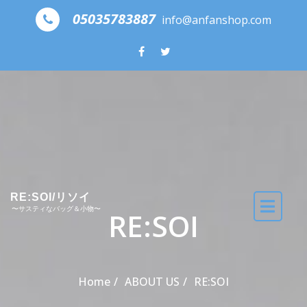
Skip to the content
05035783887
info@anfanshop.com
RE:SOI/リソイ
〜サスティなバッグ＆小物〜
RE:SOI
Home
ABOUT US
RE:SOI