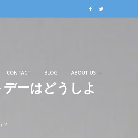
CONTACT
BLOG
ABOUT US
HOW STORY SUBMENU
IDE STORY SUBMENU
SHOW ABOUT 
HIDE ABOUT U
トデーはどうしよ
う？